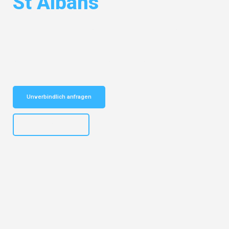
St Albans
Entdecken Sie das
#1 Umzugsunternehmen in Hamburg
– Ihr
vertrauenswürdiger Begleiter für Umzüge Hamburg St Albans!
Schnelle Antwort in garantiert unter 2 Minuten: Jetzt
unverbindlichen Kostenvoranschlag erhalten!
Unverbindlich anfragen
+4915792653308