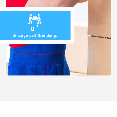
+
0
Umzüge seit Gründung.