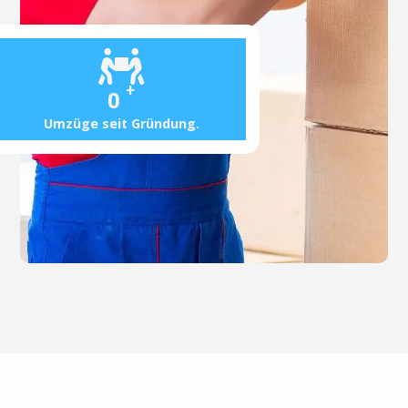
+
0
Umzüge seit Gründung.