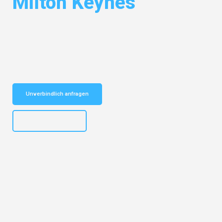
Milton Keynes
Entdecken Sie das
#1 Umzugsunternehmen in Hamburg
– Ihr
vertrauenswürdiger Begleiter für Umzüge Hamburg Milton Keynes!
Schnelle Antwort in garantiert unter 2 Minuten: Jetzt
unverbindlichen Kostenvoranschlag erhalten!
Unverbindlich anfragen
+4915792653308