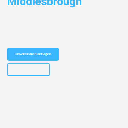
Middlesbrough
Entdecken Sie das
#1 Umzugsunternehmen in Hamburg
– Ihr
vertrauenswürdiger Begleiter für Umzüge Hamburg Middlesbrough!
Schnelle Antwort in garantiert unter 2 Minuten: Jetzt
unverbindlichen Kostenvoranschlag erhalten!
Unverbindlich anfragen
+4915792653308