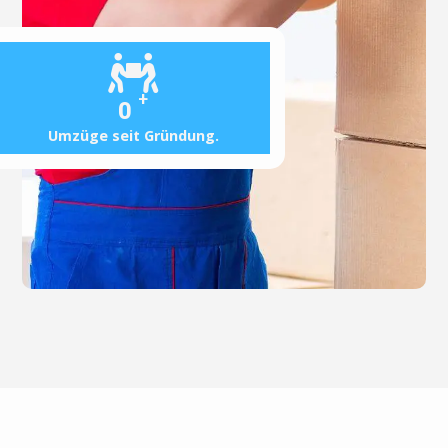
+
0
Umzüge seit Gründung.