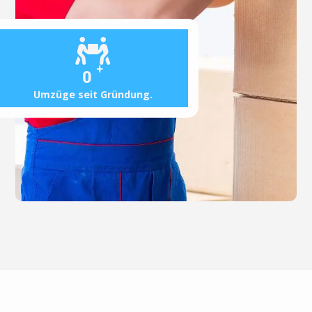
+
0
Umzüge seit Gründung.