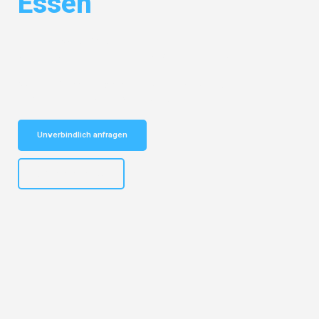
Essen
Entdecken Sie das
#1 Umzugsunternehmen in Hamburg
– Ihr
vertrauenswürdiger Begleiter für Umzüge Hamburg Essen!
Schnelle Antwort in garantiert unter 2 Minuten: Jetzt
unverbindlichen Kostenvoranschlag erhalten!
Unverbindlich anfragen
+4915792653308