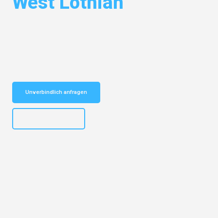
West Lothian
Entdecken Sie das
#1 Umzugsunternehmen in Hamburg
– Ihr
vertrauenswürdiger Begleiter für Umzüge Hamburg West Lothian!
Schnelle Antwort in garantiert unter 2 Minuten: Jetzt
unverbindlichen Kostenvoranschlag erhalten!
Unverbindlich anfragen
+4915792653308