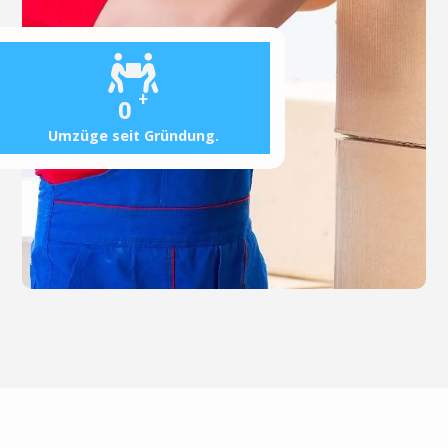
+
0
Umzüge seit Gründung.