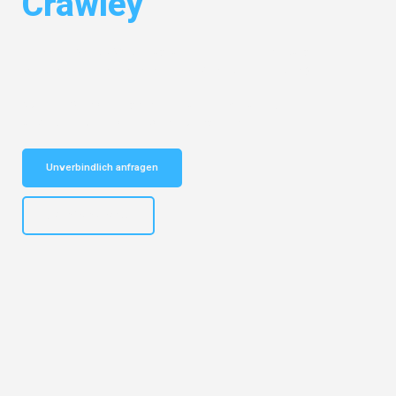
Crawley
Entdecken Sie das
#1 Umzugsunternehmen in Hamburg
– Ihr
vertrauenswürdiger Begleiter für Umzüge Hamburg Crawley!
Schnelle Antwort in garantiert unter 2 Minuten: Jetzt
unverbindlichen Kostenvoranschlag erhalten!
Unverbindlich anfragen
+4915792653308