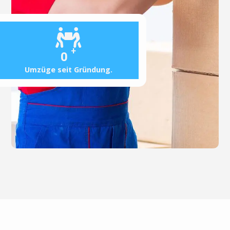
+
0
Umzüge seit Gründung.