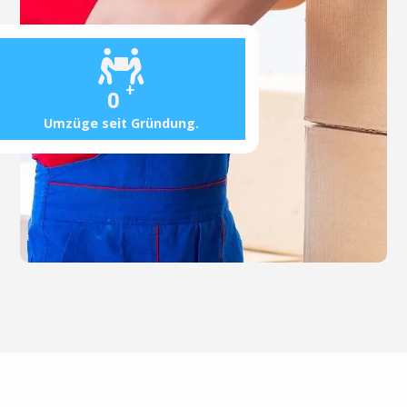
+
0
Umzüge seit Gründung.