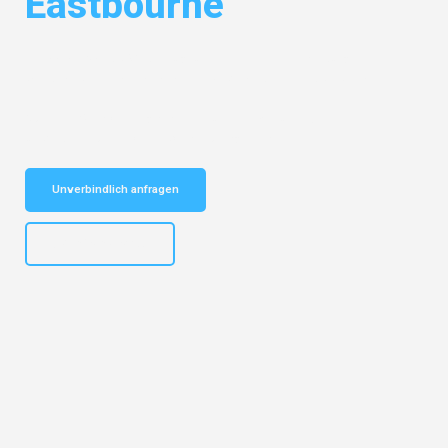
Eastbourne
Entdecken Sie das
#1 Umzugsunternehmen in Hamburg
– Ihr
vertrauenswürdiger Begleiter für Umzüge Hamburg Eastbourne!
Schnelle Antwort in garantiert unter 2 Minuten: Jetzt
unverbindlichen Kostenvoranschlag erhalten!
Unverbindlich anfragen
+4915792653308