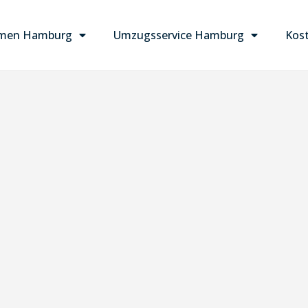
men Hamburg
Umzugsservice Hamburg
Kost