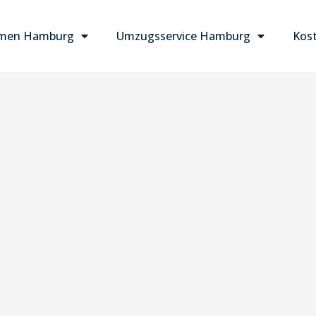
men Hamburg
Umzugsservice Hamburg
Kost