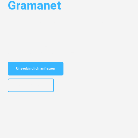
Gramanet
Entdecken Sie das
#1 Umzugsunternehmen in Hamburg
– Ihr
vertrauenswürdiger Begleiter für Umzüge Hamburg Santa Coloma de
Gramanet!
Schnelle Antwort in garantiert unter 2 Minuten: Jetzt
unverbindlichen Kostenvoranschlag erhalten!
Unverbindlich anfragen
+4915792653308