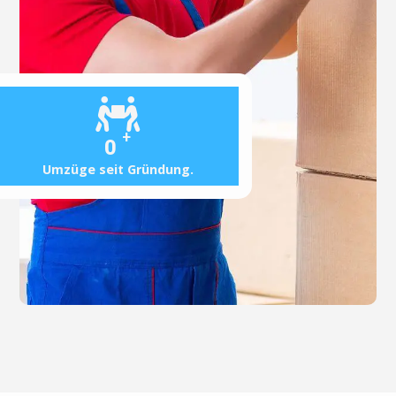
+
0
Umzüge seit Gründung.