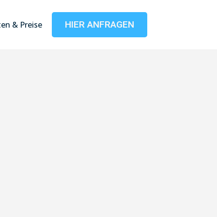
HIER ANFRAGEN
en & Preise