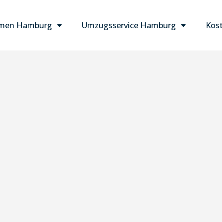
men Hamburg
Umzugsservice Hamburg
Kost