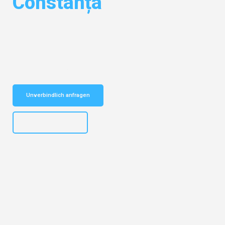
Constanța
Entdecken Sie das
#1 Umzugsunternehmen in Hamburg
– Ihr
vertrauenswürdiger Begleiter für Umzüge Hamburg Constanța!
Schnelle Antwort in garantiert unter 2 Minuten: Jetzt
unverbindlichen Kostenvoranschlag erhalten!
Unverbindlich anfragen
+4915792653308