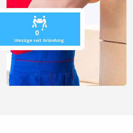
+
0
Umzüge seit Gründung.