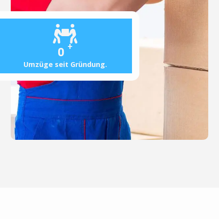
+
0
Umzüge seit Gründung.