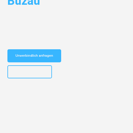
Buzau
Entdecken Sie das
#1 Umzugsunternehmen in Hamburg
– Ihr
vertrauenswürdiger Begleiter für Umzüge Hamburg Buzau!
Schnelle Antwort in garantiert unter 2 Minuten: Jetzt
unverbindlichen Kostenvoranschlag erhalten!
Unverbindlich anfragen
+4915792653308