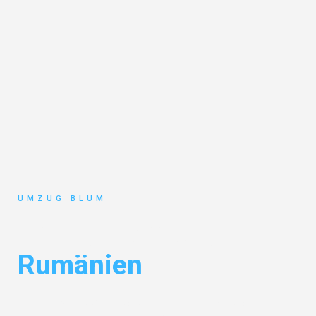
UMZUG BLUM
Umzug Hamburg
Rumänien
Entdecken Sie das
#1 Umzugsunternehmen in Hamburg
– Ihr