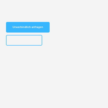
vertrauenswürdiger Begleiter für Umzüge Hamburg Rumänien!
Schnelle Antwort in garantiert unter 2 Minuten: Jetzt
unverbindlichen Kostenvoranschlag erhalten!
Unverbindlich anfragen
+4915792653308