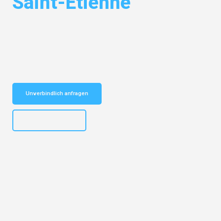
Saint-Étienne
Entdecken Sie das
#1 Umzugsunternehmen in Hamburg
– Ihr
vertrauenswürdiger Begleiter für Umzüge Hamburg Saint-Étienne!
Schnelle Antwort in garantiert unter 2 Minuten: Jetzt
unverbindlichen Kostenvoranschlag erhalten!
Unverbindlich anfragen
+4915792653308