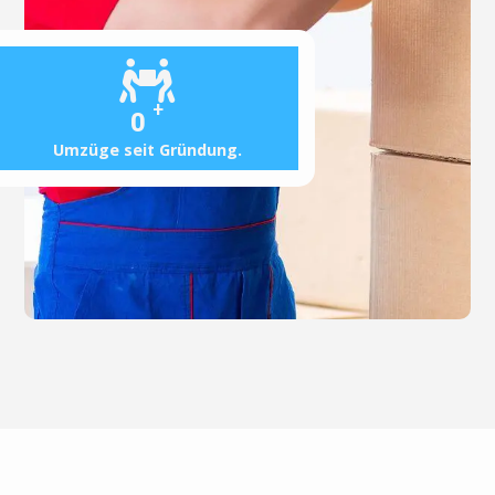
+
0
Umzüge seit Gründung.