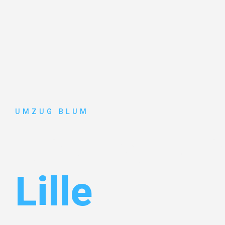
UMZUG BLUM
Umzug Ha
Lille