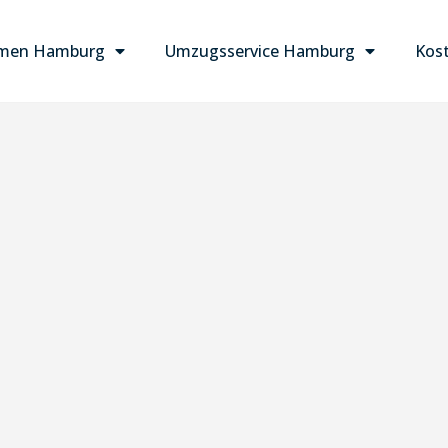
men Hamburg
Umzugsservice Hamburg
Kost