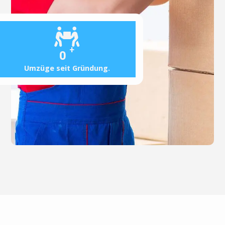
+
0
Umzüge seit Gründung.