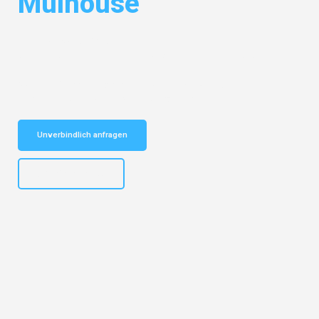
Mulhouse
Entdecken Sie das
#1 Umzugsunternehmen in Hamburg
– Ihr
vertrauenswürdiger Begleiter für Umzüge Hamburg Mulhouse!
Schnelle Antwort in garantiert unter 2 Minuten: Jetzt
unverbindlichen Kostenvoranschlag erhalten!
Unverbindlich anfragen
+4915792653308