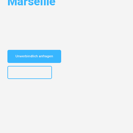
Marseille
Entdecken Sie das
#1 Umzugsunternehmen in Hamburg
– Ihr
vertrauenswürdiger Begleiter für Umzüge Hamburg Marseille!
Schnelle Antwort in garantiert unter 2 Minuten: Jetzt
unverbindlichen Kostenvoranschlag erhalten!
Unverbindlich anfragen
+4915792653308