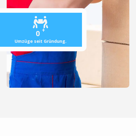
+
0
Umzüge seit Gründung.