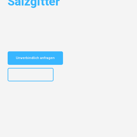
Salzgitter
Entdecken Sie das
#1 Umzugsunternehmen in Hamburg
– Ihr
vertrauenswürdiger Begleiter für Umzüge Hamburg Salzgitter!
Schnelle Antwort in garantiert unter 2 Minuten: Jetzt
unverbindlichen Kostenvoranschlag erhalten!
Unverbindlich anfragen
+4915792653308