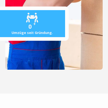
+
0
Umzüge seit Gründung.