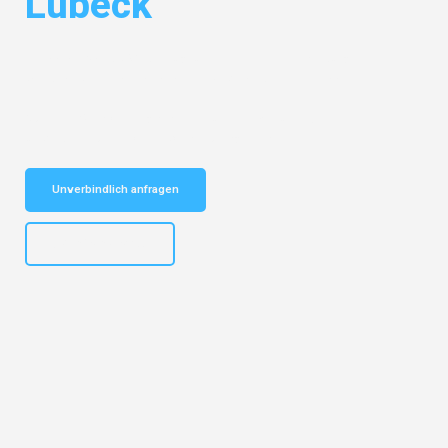
Lübeck
Entdecken Sie das
#1 Umzugsunternehmen in Hamburg
– Ihr
vertrauenswürdiger Begleiter für Umzüge Hamburg Lübeck!
Schnelle Antwort in garantiert unter 2 Minuten: Jetzt
unverbindlichen Kostenvoranschlag erhalten!
Unverbindlich anfragen
+4915792653308