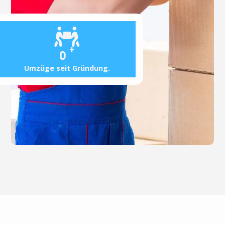
+
0
Umzüge seit Gründung.