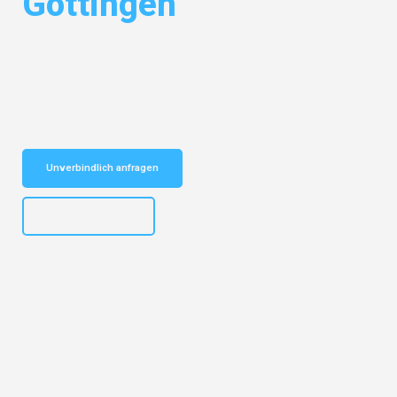
Göttingen
Entdecken Sie das
#1 Umzugsunternehmen in Hamburg
– Ihr
vertrauenswürdiger Begleiter für Umzüge Hamburg Göttingen!
Schnelle Antwort in garantiert unter 2 Minuten: Jetzt
unverbindlichen Kostenvoranschlag erhalten!
Unverbindlich anfragen
+4915792653308