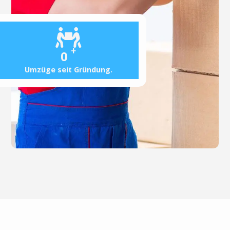
+
0
Umzüge seit Gründung.