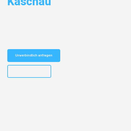
Kaschau
Entdecken Sie das
#1 Umzugsunternehmen in Hamburg
– Ihr
vertrauenswürdiger Begleiter für Umzüge Hamburg Kaschau!
Schnelle Antwort in garantiert unter 2 Minuten: Jetzt
unverbindlichen Kostenvoranschlag erhalten!
Unverbindlich anfragen
+4915792653308