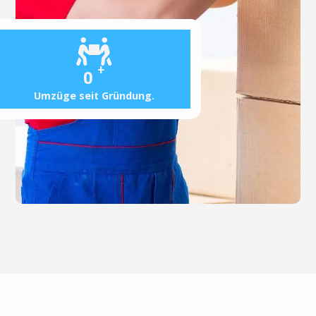
+
0
Umzüge seit Gründung.