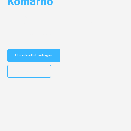
Komárno
Entdecken Sie das
#1 Umzugsunternehmen in Hamburg
– Ihr
vertrauenswürdiger Begleiter für Umzüge Hamburg Komárno!
Schnelle Antwort in garantiert unter 2 Minuten: Jetzt
unverbindlichen Kostenvoranschlag erhalten!
Unverbindlich anfragen
+4915792653308