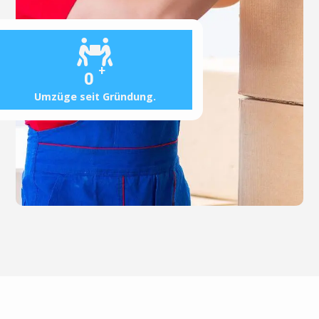
+
0
Umzüge seit Gründung.