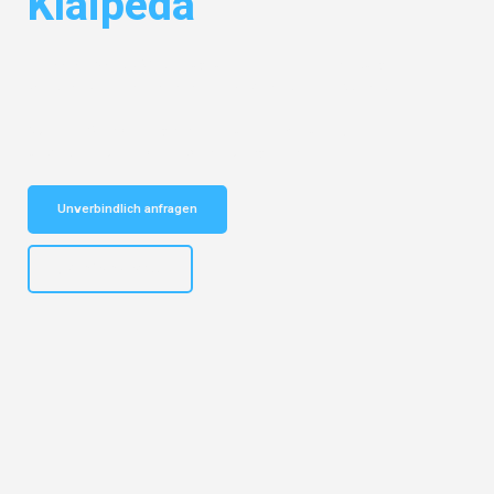
Klaipeda
Entdecken Sie das
#1 Umzugsunternehmen in Hamburg
– Ihr
vertrauenswürdiger Begleiter für Umzüge Hamburg Klaipeda!
Schnelle Antwort in garantiert unter 2 Minuten: Jetzt
unverbindlichen Kostenvoranschlag erhalten!
Unverbindlich anfragen
+4915792653308