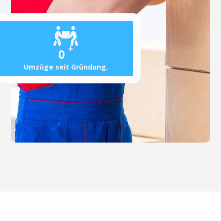
+
0
Umzüge seit Gründung.