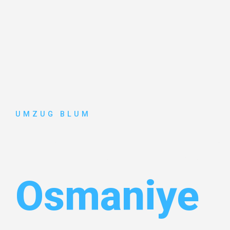
UMZUG BLUM
Umzug Ha
Osmaniye