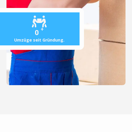
+
0
Umzüge seit Gründung.