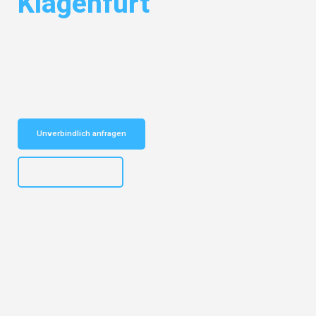
Klagenfurt
Entdecken Sie das
#1 Umzugsunternehmen in Hamburg
– Ihr
vertrauenswürdiger Begleiter für Umzüge Hamburg Klagenfurt!
Schnelle Antwort in garantiert unter 2 Minuten: Jetzt
unverbindlichen Kostenvoranschlag erhalten!
Unverbindlich anfragen
+4915792653308