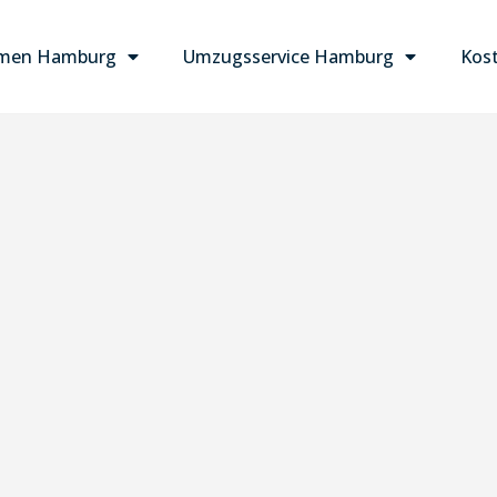
men Hamburg
Umzugsservice Hamburg
Kost