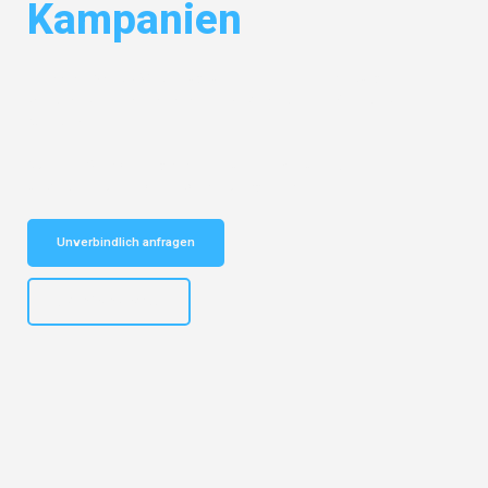
Kampanien
Entdecken Sie das
#1 Umzugsunternehmen in Hamburg
– Ihr
vertrauenswürdiger Begleiter für Umzüge Hamburg Giugliano in
Kampanien!
Schnelle Antwort in garantiert unter 2 Minuten: Jetzt
unverbindlichen Kostenvoranschlag erhalten!
Unverbindlich anfragen
+4915792653308