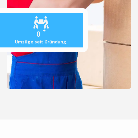
+
0
Umzüge seit Gründung.