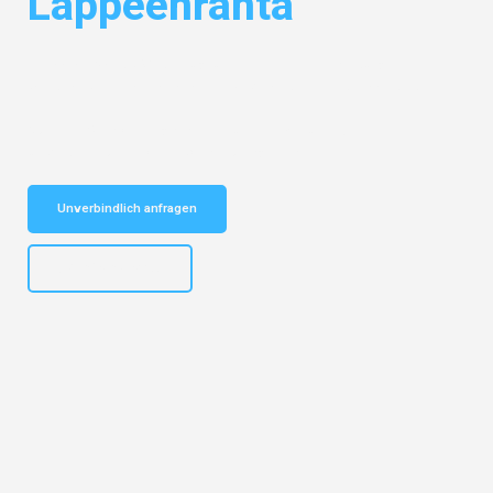
Lappeenranta
Entdecken Sie das
#1 Umzugsunternehmen in Hamburg
– Ihr
vertrauenswürdiger Begleiter für Umzüge Hamburg Lappeenranta!
Schnelle Antwort in garantiert unter 2 Minuten: Jetzt
unverbindlichen Kostenvoranschlag erhalten!
Unverbindlich anfragen
+4915792653308