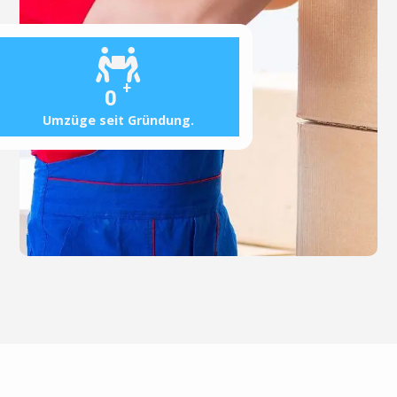
+
0
Umzüge seit Gründung.