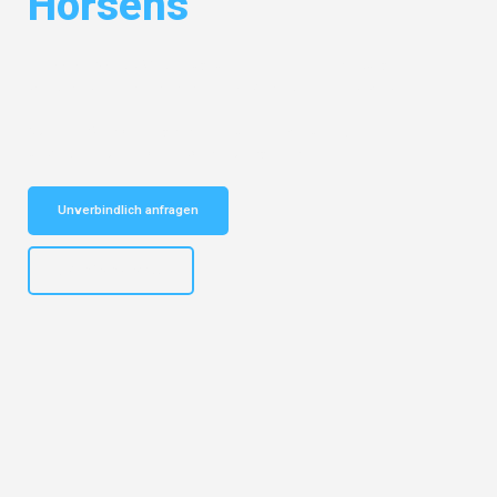
Horsens
Entdecken Sie das
#1 Umzugsunternehmen in Hamburg
– Ihr
vertrauenswürdiger Begleiter für Umzüge Hamburg Horsens!
Schnelle Antwort in garantiert unter 2 Minuten: Jetzt
unverbindlichen Kostenvoranschlag erhalten!
Unverbindlich anfragen
+4915792653308