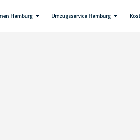
men Hamburg
Umzugsservice Hamburg
Kost